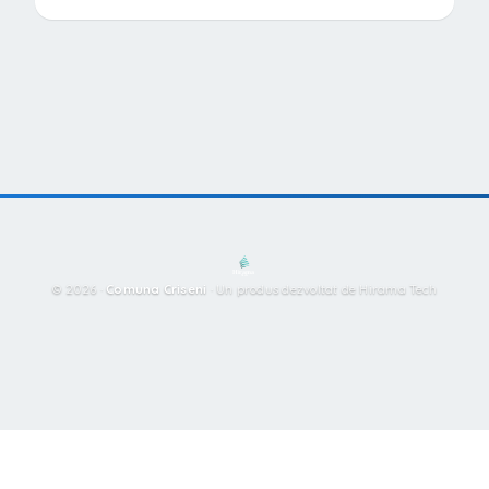
© 2026 ·
Comuna Criseni
·
Un produs dezvoltat de Hirama Tech