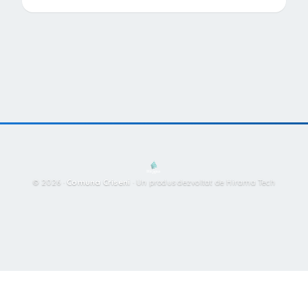
© 2026 ·
Comuna Criseni
·
Un produs dezvoltat de Hirama Tech