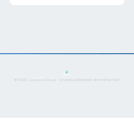
© 2026 ·
Comuna Criseni
·
Un produs dezvoltat de Hirama Tech